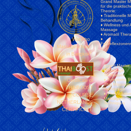
Grand Master 
für die praktisc
Theorie:
♦ Traditionelle 
Behandlung
♦ Wellness und
Massage
♦ Aromaöl Thera
♦
Wat Pho
Fußreflexzone
Massageschule
in Bangkok
Grand Master:
♦ Massage
Techniques
♦ Symptoms Re
Certificate of
Thai Massage
THAIBOOST
Techniques
♦ Thai Solutio
COURSE
Massage
NETHERLANDS
Techniques
CERTIFICATE