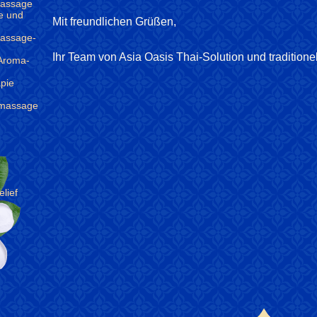
Massage
he und
Mit freundlichen Grüßen,
Massage-
Ihr Team von Asia Oasis Thai-Solution und tradition
 Aroma-
pie
nmassage
lief
n