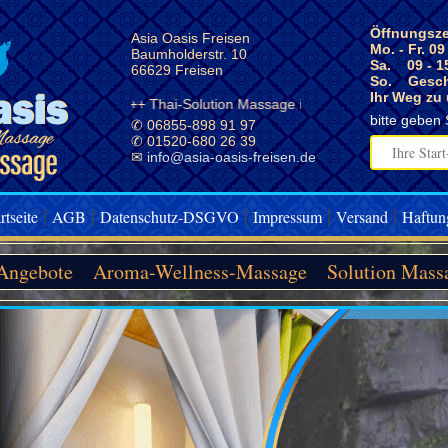
Öffnungsze
Asia Oasis Freisen
Mo. - Fr. 09
Baumholderstr. 10
Sa. 09 - 1
66629 Freisen
So. Gesch
Ihr Weg zu
++ Thai-Solution Massage in Freisen erleben
bitte geben 
✆ 06855-898 91 97
✆ 01520-680 26 39
✉
info@asia-oasis-freisen.de
|
|
|
|
|
rtseite
AGB
Datenschutz-DSGVO
Impressum
Versand
Haftun
Angebote
Aroma-Wellness-Massage
Solution Mass