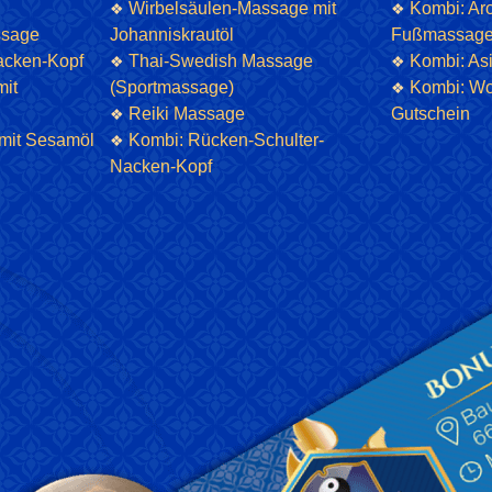
Wirbelsäulen-Massage mit
Kombi: Ar
❖
❖
ssage
Johanniskrautöl
Fußmassag
acken-Kopf
Thai-Swedish Massage
Kombi: As
❖
❖
mit
(Sportmassage)
Kombi: Wo
❖
Reiki Massage
Gutschein
❖
mit Sesamöl
Kombi: Rücken-Schulter-
❖
Nacken-Kopf