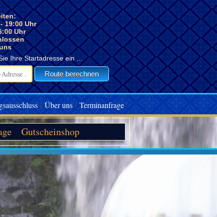
iten:
 - 19:00 Uhr
5:00 Uhr
lossen
 uns
Sie Ihre Startadresse ein ...
|
|
gsausschluss
Über uns
Terminanfrage
age
Gutscheinshop