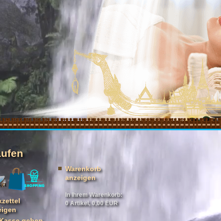
aufen
Warenkorb
anzeigen
In Ihrem Warenkorb:
zettel
0
Artikel,
0,00
EUR
eigen
 Kasse gehen