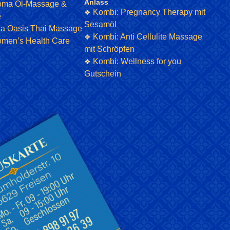
Anlass
oma Öl-Massage &
Kombi: Pregnancy Therapy mit
❖
e
Sesamöl
ia Oasis Thai Massage
Kombi: Anti Cellulite Massage
❖
men’s Health Care
mit Schröpfen
Kombi: Wellness for you
❖
Gutschein