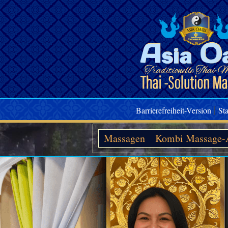
is Thai-Massage +++ Die Kunst +++ der traditionellen Thai-Massage +
|
Barrierefreiheit-Version
Sta
Massagen
Kombi Massage-